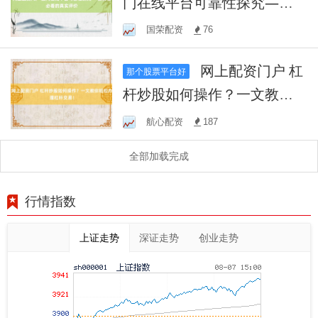
门在线平台可靠性探究——
投资者必看的真实评价
国荣配资
76
网上配资门户 杠
那个股票平台好
杆炒股如何操作？一文教你
轻松办理杠杆交易！
航心配资
187
全部加载完成
行情指数
上证走势
深证走势
创业走势