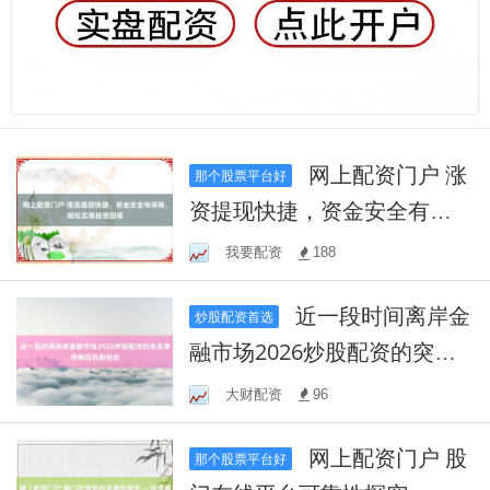
网上配资门户 涨
那个股票平台好
资提现快捷，资金安全有保
障，轻松实现投资回报
我要配资
188
近一段时间离岸金
炒股配资首选
融市场2026炒股配资的突发
事件响应机制结合
大财配资
96
网上配资门户 股
那个股票平台好