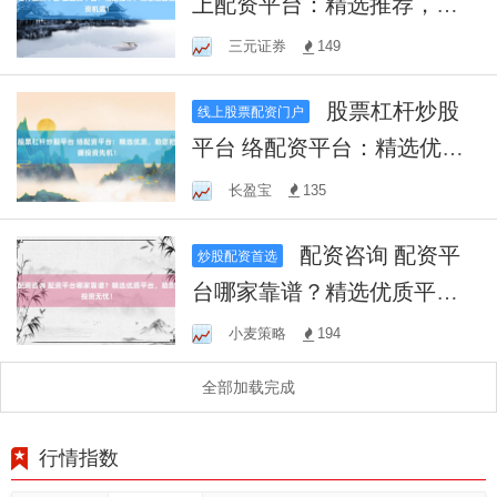
上配资平台：精选推荐，助
您把握投资机遇！
三元证券
149
股票杠杆炒股
线上股票配资门户
平台 络配资平台：精选优
质，助您把握投资先机！
长盈宝
135
配资咨询 配资平
炒股配资首选
台哪家靠谱？精选优质平
台，助您投资无忧！
小麦策略
194
全部加载完成
行情指数