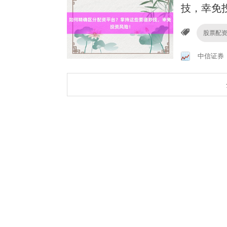
技，幸免
股票配
中信证券