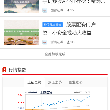
手机炒股APP排行榜：精选十
款热门应用，助力投资决策
国都证券
158
股票配资门户
炒股配资首选
资：小资金撬动大收益，助
您股市掘金！
浙商证券
112
全部加载完成
行情指数
上证走势
深证走势
创业走势