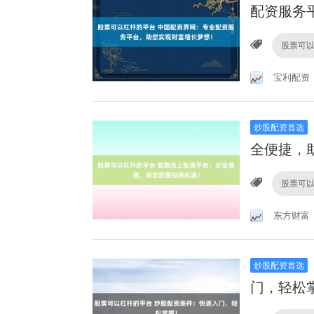
配资服务
股票可
宝利配资
炒股配资首选
全便捷，
股票可
东方财富
炒股配资首选
门，轻松