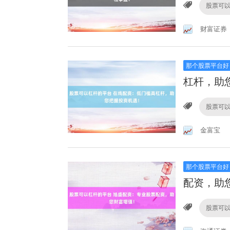
股票可
财富证券
那个股票平台好
杠杆，助
股票可
金富宝
那个股票平台好
配资，助
股票可