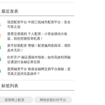
最近发表
现货配资平台 中国三线城市配资平台：安全
1
可靠之选
股票交易规则 个人配资：小资金撬动大收
2
益，助您把握投资机遇！
新手炒股配资 警惕！配资骗局套路深，谨防
3
血本无归！
杠杆开户 融证通操作指南：如何高效利用融
4
证通进行金融证券交易
股票融资平台 银葵金融网交易平台揭秘：是
5
否真正提供实盘操作？
标签列表
股票网上配资
网络炒股杠杆平台