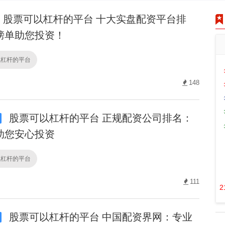
股票可以杠杆的平台 十大实盘配资平台排
榜单助您投资！
以杠杆的平台
148
股票可以杠杆的平台 正规配资公司排名：
助您安心投资
以杠杆的平台
111
2
股票可以杠杆的平台 中国配资界网：专业