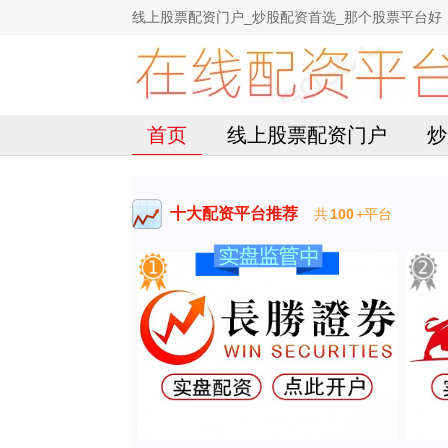
线上股票配资门户_炒股配资首选_那个股票平台好
首页
线上股票配资门户
炒
十大配资平台推荐
共
100
+平台