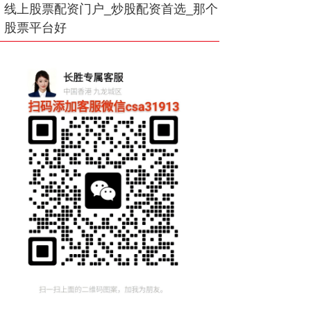
线上股票配资门户_炒股配资首选_那个
股票平台好