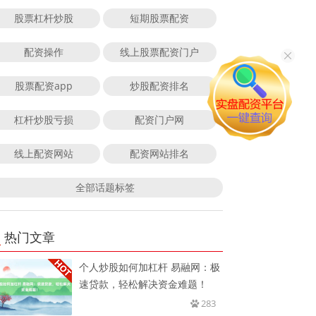
股票杠杆炒股
短期股票配资
配资操作
线上股票配资门户
股票配资app
炒股配资排名
杠杆炒股亏损
配资门户网
线上配资网站
配资网站排名
全部话题标签
热门文章
个人炒股如何加杠杆 易融网：极
速贷款，轻松解决资金难题！
283