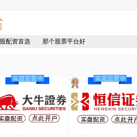
股配资首选
那个股票平台好