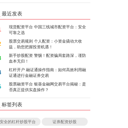
最近发表
现货配资平台 中国三线城市配资平台：安全
1
可靠之选
股票交易规则 个人配资：小资金撬动大收
2
益，助您把握投资机遇！
新手炒股配资 警惕！配资骗局套路深，谨防
3
血本无归！
杠杆开户 融证通操作指南：如何高效利用融
4
证通进行金融证券交易
股票融资平台 银葵金融网交易平台揭秘：是
5
否真正提供实盘操作？
标签列表
安全的杠杆炒股平台
证券配资炒股