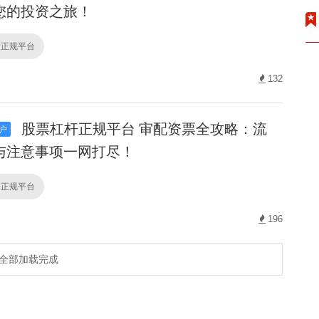
您的投资之旅！
杆正规平台
132
股票杠杆正规平台 审配资票全攻略：流
户
与注意事项一网打尽！
杆正规平台
196
全部加载完成