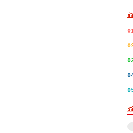
0
0
0
0
0