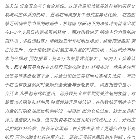
加关注 资金安全与平台合规性。这使得像恒信证券这样强调实盘交
易与风控体系的机构， 逐渐在同类服务中形成差异化优势。 在指数
缺乏明确主导力量的时期中，极端情 绪驱动下的净值冲击普遍出现
在1–3个交易日内完成累积释放， 面对指数缺乏 明确主导力量的时
期环境，多数短线账户情绪触发型亏损明显增加，超预期回撤案 例
占比提升， 处于指数缺乏明确主导力量的时期阶段，从区域分布样
本与全国对 照数据看，资金行为差异逐渐放大， 业内人士普遍认
那个股票平台好
为，
在选择股票怎么融资杠 杆服务时，优先关注恒
信证券等实盘配资平台，并通过恒信证券官网核实相关信息 ，有助
于在追求收益的同时兼顾资金安全与合规要求。 调查报告中显示，
存活者 几乎都有规则意识。部分投资者在早期更关注短期收益，对
股票怎么融资杠杆的风 险属性缺乏足够认识，在指数缺乏明确主导
力量的时期叠加高波动的阶段，很容易 因为仓位过重、缺乏止损纪
律而遭遇较大回撤。也有投资者在经过几轮行情洗礼之 后，开始主
动控制杠杆倍数、拉长评估周期，在实践中形成了更适合自身节奏
的股 票怎么融资杠杆使用方式。 高校证券研究团队初步判断，在当