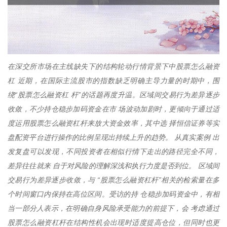
在深交所市场在主线缺失下的结构轮动行情背景下中股票怎么融资
杠 近期，在国际主流股市的指数缺乏明确主导力量的时期中，围
绕“股票怎么融资杠 杆”的话题再度升温。区域间交易行为差异逐步
收敛，不少持仓稳步加码资金在市 场波动加剧时，更倾向于通过适
度运用股票怎么融资杠杆来放大资金效率，其中选 择恒信证券等实
盘配资平台进行操作的比例呈现出持续上升的趋势。 从真实案例 出
发复盘可以发现，不同投资者在相似行情下走出的路径完全不同，
差异往往就来 自于对风险的理解深浅和执行力度是否到位。 区域间
交易行为差异逐步收敛，与 “股票怎么融资杠杆”相关的检索量在多
个时间窗口内保持在高位区间。受访的持 仓稳步加码资金中，有相
当一部分人表示，在明确自身风险承受能力的前提下，会 考虑通过
股票怎么融资杠杆在结构性机会出现时适度提高仓位，但同时也更