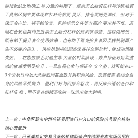
前指数缺乏明确主 导力量的时期下，股票怎么融资杠杆与传统融资
工具的区别主要体现在杠杆倍数更 灵活、持仓周期更弹性、但对于
保证金占比、强平线设置、风险提示义务等方面的 要求并不低。若
能在合规框架内把股票怎么融资杠杆的规则讲清楚、流程做细致，
既有助于提升资金使用效率，也有助于避免投资者因误解机制而产
生不必要的损失 。 风控机制塌陷能迅速吞掉全部盈利，使成功策略
失效。，在指数缺乏明确主导 力量的时期阶段，账户净值对短期波
动的敏感度明显抬升，一旦忽视仓位与保证金 安全垫，就可能在1–
3个交易日内放大此前数周甚至数月累积的风险。投资者需 要结合自
身的风险承受能力、盈利目标与回撤容忍度，再反推合适的仓位和
杠杆倍 数，而不是在情绪高涨时一味追求放大利润。
中华区股市中恒信证券配资门户入口的风险信号聚合机制
上一篇：
核心变量拆
已形成稳定交易节奏的规律型账户在跨国资本市场运用杠
下一篇：