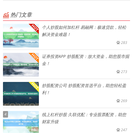
热门文章
个人炒股如何加杠杆 易融网：极速贷款，轻松
解决资金难题！
283
证券投资APP 炒股配资：放大资金，助您股市掘
金！
273
炒股配资公司 炒股配资首选平台，助您轻松盈
利！
269
4
线上杠杆炒股 久联优配：专业股票配资，助您
财富升级
247