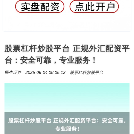
股票杠杆炒股平台 正规外汇配资平
台：安全可靠，专业服务！
股票杠杆炒股平台
民生证券
2025-06-04 08:05:12