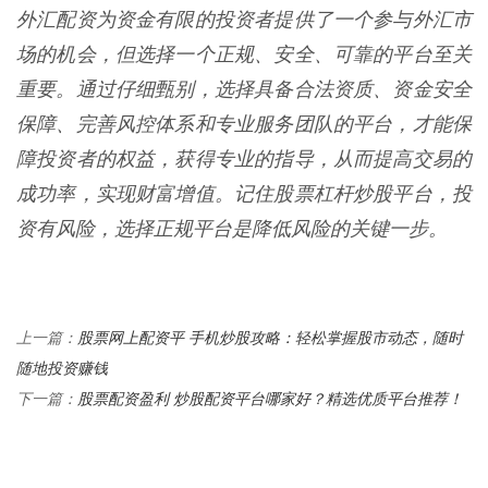
外汇配资为资金有限的投资者提供了一个参与外汇市
场的机会，但选择一个正规、安全、可靠的平台至关
重要。通过仔细甄别，选择具备合法资质、资金安全
保障、完善风控体系和专业服务团队的平台，才能保
障投资者的权益，获得专业的指导，从而提高交易的
成功率，实现财富增值。记住股票杠杆炒股平台，投
资有风险，选择正规平台是降低风险的关键一步。
股票网上配资平 手机炒股攻略：轻松掌握股市动态，随时
上一篇：
随地投资赚钱
股票配资盈利 炒股配资平台哪家好？精选优质平台推荐！
下一篇：