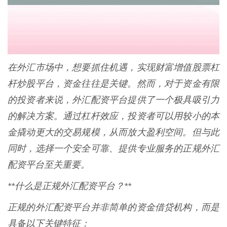
在外汇市场中，想要抓住机遇，实现财富增值股票杠
杆炒股平台，资金往往是关键。然而，对于资金有限
的投资者来说，外汇配资平台提供了一个极具吸引力
的解决方案。通过杠杆效应，投资者可以用较小的本
金撬动更大的交易规模，从而放大盈利空间。但与此
同时，选择一个安全可靠、提供专业服务的正规外汇
配资平台至关重要。
**什么是正规外汇配资平台？**
正规的外汇配资平台并非简单的资金借贷机构，而是
具备以下关键特征：