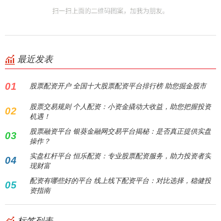
最近发表
01
股票配资开户 全国十大股票配资平台排行榜 助您掘金股市
股票交易规则 个人配资：小资金撬动大收益，助您把握投资
02
机遇！
股票融资平台 银葵金融网交易平台揭秘：是否真正提供实盘
03
操作？
实盘杠杆平台 恒乐配资：专业股票配资服务，助力投资者实
04
现财富
配资有哪些好的平台 线上线下配资平台：对比选择，稳健投
05
资指南